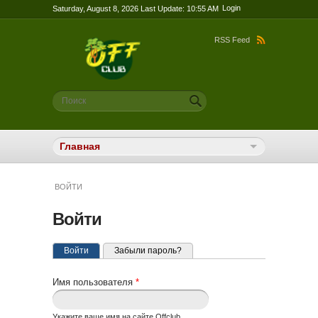
Login
Saturday, August 8, 2026 Last Update: 10:55 AM
RSS Feed
Форма поиска
Поиск
ВОЙТИ
Войти
Главные вкладки
(активная вкладка)
Войти
Забыли пароль?
Имя пользователя
*
Укажите ваше имя на сайте Offclub.