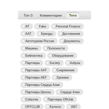
Топ-3
Комментарии
Теги
(активная вкладка
AT
Fake
Personal Finance
ААТ
Бренды
Достижения
Автотуризм России
Документы
Машины
Полезности
Библиотека
Оборудование
Партнеры
Society
Азбука
Партнеры AAT
Снаряжение
Партнеры АБТ
Хроники
Партнеры Сердца Азии
Партнеры Школы
Сердце Азии
События
Партнеры Offclub
OFFCLUB
Каталог
АБТ