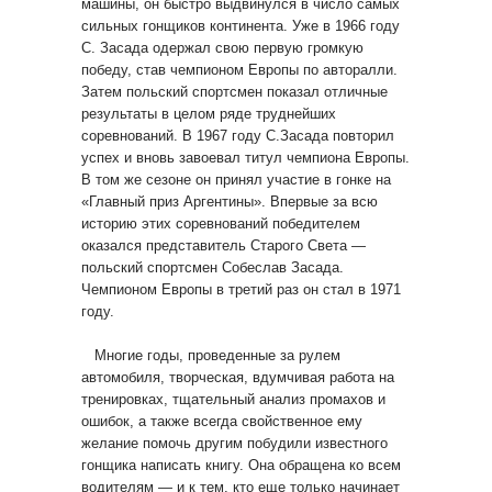
машины, он быстро выдвинулся в число самых
сильных гонщиков континента. Уже в 1966 году
С. Засада одержал свою первую громкую
победу, став чемпионом Европы по авторалли.
Затем польский спортсмен показал отличные
результаты в целом ряде труднейших
соревнований. В 1967 году С.Засада повторил
успех и вновь завоевал титул чемпиона Европы.
В том же сезоне он принял участие в гонке на
«Главный приз Аргентины». Впервые за всю
историю этих соревнований победителем
оказался представитель Старого Света —
польский спортсмен Собеслав Засада.
Чемпионом Европы в третий раз он стал в 1971
году.
Многие годы, проведенные за рулем
автомобиля, творческая, вдумчивая работа на
тренировках, тщательный анализ промахов и
ошибок, а также всегда свойственное ему
желание помочь другим побудили известного
гонщика написать книгу. Она обращена ко всем
водителям — и к тем, кто еще только начинает