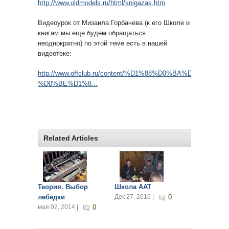
http://www.oldmodels.ru/html/knigazas.htm
Видеоурок от Мизаила Горбачева (к его Школе и
книгам мы еще будем обращаться
неоднократно) по этой теме есть в нашей
видеотеке:
http://www.offclub.ru/content/%D1%88%D0%BA%D0%BE%
%D0%BE%D1%8...
Related Articles
Теория. Выбор
Школа ААТ
лебедки
Дек 27, 2016 |
0
мая 02, 2014 |
0