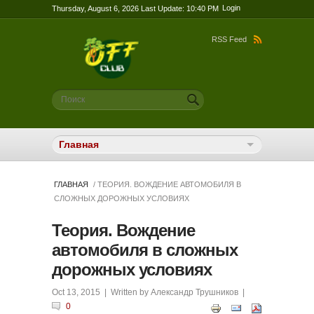
Login
Thursday, August 6, 2026 Last Update: 10:40 PM
RSS Feed
Форма поиска
Поиск
ГЛАВНАЯ
/ ТЕОРИЯ. ВОЖДЕНИЕ АВТОМОБИЛЯ В
СЛОЖНЫХ ДОРОЖНЫХ УСЛОВИЯХ
Теория. Вождение
автомобиля в сложных
дорожных условиях
Oct 13, 2015
| Written by
Александр Трушников
|
0