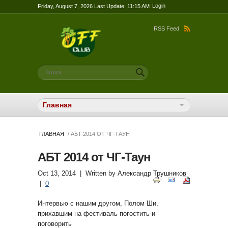
Login
Friday, August 7, 2026 Last Update: 11:15 AM
RSS Feed
Форма поиска
Поиск
ГЛАВНАЯ
/ АБТ 2014 ОТ ЧГ-ТАУН
АБТ 2014 от ЧГ-Таун
Oct 13, 2014
| Written by
Александр Трушников
|
0
Интервью с нашим другом, Полом Ши,
прихавшим на фестиваль погостить и
поговорить