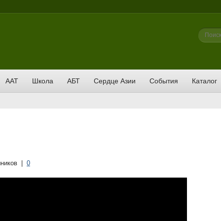
Фор
Поиск
ААТ
Школа
АБТ
Сердце Азии
События
Каталог
ников
|
0