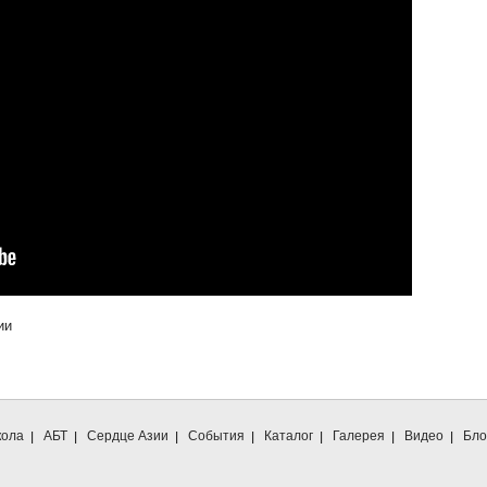
ии
ола
АБТ
Сердце Азии
События
Каталог
Галерея
Видео
Бло