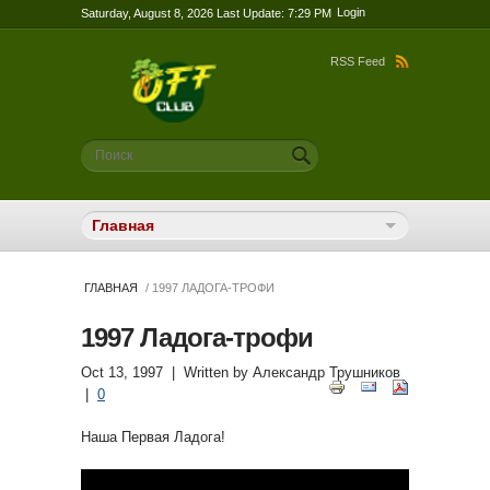
Login
Saturday, August 8, 2026 Last Update: 7:29 PM
RSS Feed
Форма поиска
Поиск
ГЛАВНАЯ
/ 1997 ЛАДОГА-ТРОФИ
1997 Ладога-трофи
Oct 13, 1997
| Written by
Александр Трушников
|
0
Наша Первая Ладога!