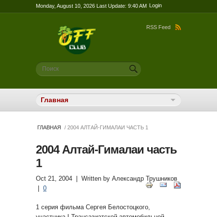
Login
Monday, August 10, 2026 Last Update: 9:40 AM
RSS Feed
Форма поиска
Поиск
ГЛАВНАЯ
/ 2004 АЛТАЙ-ГИМАЛАИ ЧАСТЬ 1
2004 Алтай-Гималаи часть
1
Oct 21, 2004
| Written by
Александр Трушников
|
0
1 серия фильма Сергея Белостоцкого,
участника I Трансазиатской автомобильной