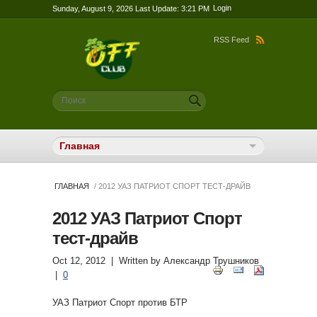
Login
Sunday, August 9, 2026 Last Update: 3:21 PM
RSS Feed
Форма поиска
Поиск
ГЛАВНАЯ
/ 2012 УАЗ ПАТРИОТ СПОРТ ТЕСТ-ДРАЙВ
2012 УАЗ Патриот Спорт
тест-драйв
Oct 12, 2012
| Written by
Александр Трушников
|
0
УАЗ Патриот Спорт против БТР