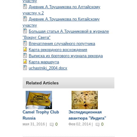
участку
Дневник А.Трушникова по Алтайскому
участку ч.2
Дневник А.Трушникова по Китайскому
участку
Большая статья А.Трушниковой в журнале
"Вокруг Света"
Впечатления случайного попутчика
Карта рекордного восхождения
Выписка из бортового журнала рекорда
Карта маршрута
uchastniki_2004.docx
Related Articles
Camel Trophy Club
Экспедиционная
Russia
авантюра "Индига"
мая 31, 2016 |
0
Фев 02, 2014 |
0