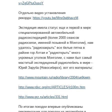
v=ZgGPtuOusoY
Отдельно видео установления
рекорда:
https://youtu.be/Mnx0wbhavzM
Экспедиция имела статус еще и первой в мире
специализированной автомобильной
радиоэкспедицией (более 2000 сеансов
радиосвязи, именной позывной в Монголии), нам
удалось "радиозакрыть" все белые пятна в
районе гор Алтая и "радиоткрыть" много
укромных уголков Монголии, с нами был самый
маститый экспедицонный радиолюбиль в мире -
Юрий Заруба (Новосибирск), вот его материалы:
http://www.mountain.ru/radio/library/2004/ue9owm
http://www.rdxc.org/rrc/ARTICLES/jt100m.htm
http://www.qrz.ru/articles/331.html
По итогам поездки впервые опубликованы
рекомендации для поездки на автомобиле в