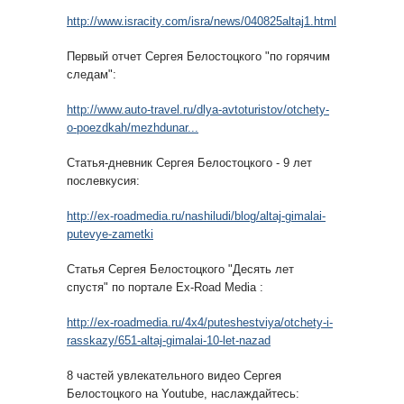
http://www.isracity.com/isra/news/040825altaj1.html
Первый отчет Сергея Белостоцкого "по горячим
следам":
http://www.auto-travel.ru/dlya-avtoturistov/otchety-
o-poezdkah/mezhdunar...
Статья-дневник Сергея Белостоцкого - 9 лет
послевкусия:
http://ex-roadmedia.ru/nashiludi/blog/altaj-gimalai-
putevye-zametki
Статья Сергея Белостоцкого "Десять лет
спустя" по портале Ex-Road Media :
http://ex-roadmedia.ru/4x4/puteshestviya/otchety-i-
rasskazy/651-altaj-gimalai-10-let-nazad
8 частей увлекательного видео Сергея
Белостоцкого на Youtube, наслаждайтесь: