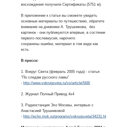
восхождения получили Сертификаты (5751 м).
В приложении к статье вы сможете увидеть
основные материалы по путешествию, обратите
внимание на дневники А. Трушникова, без
картинок - они публикуются впервые, в состянии
первого послевкусия, нарочито
сохранены ошибки, материал в том виде как
есть.
В прессе:
1. Вокруг Света (февраль 2005 года) - статья
"По следам русского ламы"
-
http://www.vokrugsveta.ru/vs/article/568/
2. Журнал Полный Привод 4х4
3. Радиостанция Эхо Москвы, интервью с
Анастасией Трушниковой
-
http://echo.msk.ru/programs/vokrugsveta/34231.html