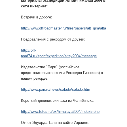
Материалы экспедиции Алтай-Гималаи 2004 в
сети интернет:
Встречи в дороге:
http://www.offroadmaster.ru/files/papers/alt_gim/altay_gimalai.h
Поздравления с рекордом от друзей:
http://off-
road74.ru/sport/expedition/altay2004/message
Издательство "Пари" (российское
представительство книги Рекордов Гиннесса) о
нашем рекорде:
http://www.pari.ru/news/salado/salado.htm
Короткий дневник экипажа из Челябинска:
http://www.fotos.ru/ex/himalaya2004/index5.php
Отчет Эдуарда Таля на сайте Израиля: