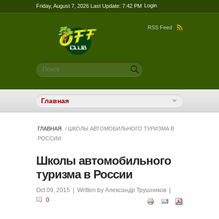
Login
Friday, August 7, 2026 Last Update: 7:42 PM
RSS Feed
Форма поиска
Поиск
ГЛАВНАЯ
/ ШКОЛЫ АВТОМОБИЛЬНОГО ТУРИЗМА В
РОССИИ
Школы автомобильного
туризма в России
Oct 09, 2015
| Written by
Александр Трушников
|
0