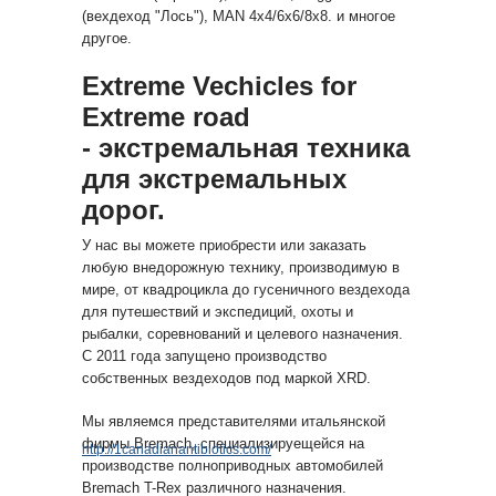
(вехдеход "Лось"), MAN 4x4/6x6/8x8. и многое
другое.
Extreme Veсhicles for
Extreme road
- экстремальная техника
для экстремальных
дорог.
У нас вы можете приобрести или заказать
любую внедорожную технику, производимую в
мире, от квадроцикла до гусеничного вездехода
для путешествий и экспедиций, охоты и
рыбалки, соревнований и целевого назначения.
С 2011 года запущено производство
собственных вездеходов под маркой XRD.
Мы являемся представителями итальянской
фирмы Bremach, специализируещейся на
http://1canadianantibiotics.com/
производстве полноприводных автомобилей
Bremach T-Rex различного назначения.