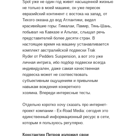
Spot уже не один год живет насыщенной жизнью
не только в моей машине, он уже пересек
евразийский континент с востока на запад, от
Тихого океана до вод Атлантики, видел
красивейшие горы: Гималаи, Памир, Тянь-Шань,
побывал на Кавказе и Альпах, слыщал речь
представителей более десяти стран. В
настоящее время на машину устанавливается
комплект австралийской подвески Trak
Ryder от Pedders Suspension, а вот это уже
личная интрига, ибо подбор подвески всегда
индивидуален, даже самая качественная
подвеска может не соотвествовать
субъективным ощущениям и привычным
навыкам вождения конкретного
хозяина. Впереди интересные тесты.
Отдельно коротко хочу сказать про интернет-
проект компании - Ex-Road Media: сегодня это
единственный информационный ресурс в сети,
которым я пользуюсь регулярно.
Константин Петров изложил свои