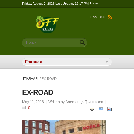
Login
Friday, August 7, 2026 Last Update: 12:17 PM
RSS Feed
Форма поиска
Поиск
ГЛАВНАЯ
/ EX-ROAD
EX-ROAD
May 11, 2016
| Written by
Александр Трушников
|
0