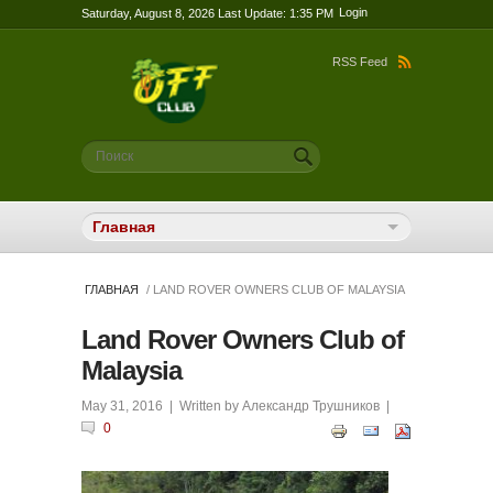
Login
Saturday, August 8, 2026 Last Update: 1:35 PM
RSS Feed
Форма поиска
Поиск
ГЛАВНАЯ
/ LAND ROVER OWNERS CLUB OF MALAYSIA
Land Rover Owners Club of
Malaysia
May 31, 2016
| Written by
Александр Трушников
|
0