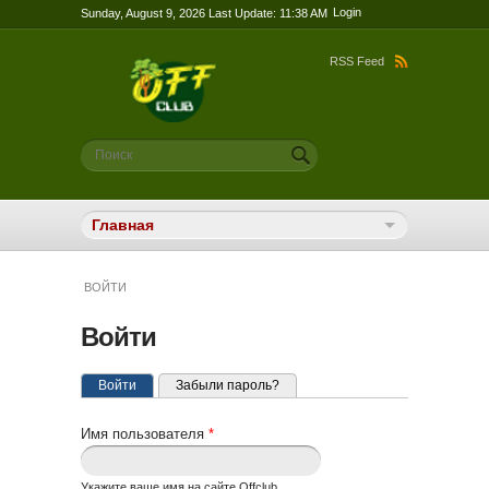
Login
Sunday, August 9, 2026 Last Update: 11:38 AM
RSS Feed
Форма поиска
Поиск
ВОЙТИ
Войти
Главные вкладки
(активная вкладка)
Войти
Забыли пароль?
Имя пользователя
*
Укажите ваше имя на сайте Offclub.