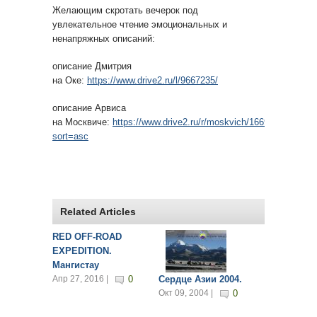
Желающим скротать вечерок под
увлекательное чтение эмоциональных и
ненапряжных описаний:
описание Дмитрия
на Оке:
https://www.drive2.ru/l/9667235/
описание Арвиса
на Москвиче:
https://www.drive2.ru/r/moskvich/1669660/logboo
sort=asc
Related Articles
RED OFF-ROAD
EXPEDITION.
Мангистау
Апр 27, 2016 |
0
Сердце Азии 2004.
Окт 09, 2004 |
0