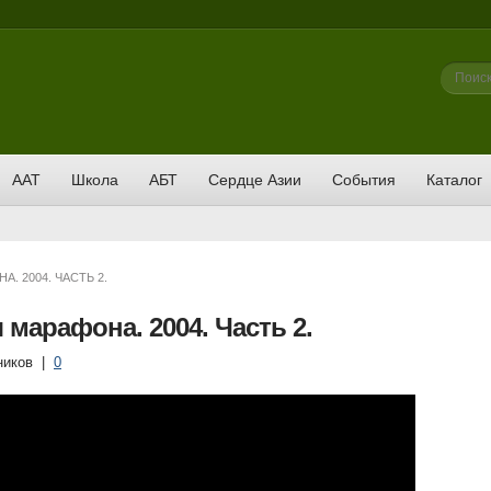
Фор
Поиск
ААТ
Школа
АБТ
Сердце Азии
События
Каталог
. 2004. ЧАСТЬ 2.
 марафона. 2004. Часть 2.
ников
|
0