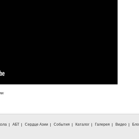
ии
ола
АБТ
Сердце Азии
События
Каталог
Галерея
Видео
Бло