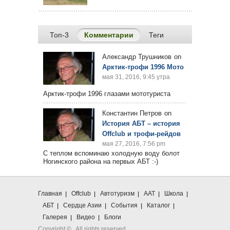
Топ-3
Комментарии
(активная вкладка)
Теги
Александр Трушников
on
Арктик-трофи 1996 Мото
мая 31, 2016, 9:45 утра
Арктик-трофи 1996 глазами мототуриста
Константин Петров
on
История АБТ – история
Offclub и трофи-рейдов
мая 27, 2016, 7:56 pm
С теплом вспоминаю холодную воду болот
Ногинского района на первых АБТ :-)
Главная
Offclub
Автотуризм
ААТ
Школа
АБТ
Сердце Азии
События
Каталог
Галерея
Видео
Блоги
Copyright ©
. All rights reserved.