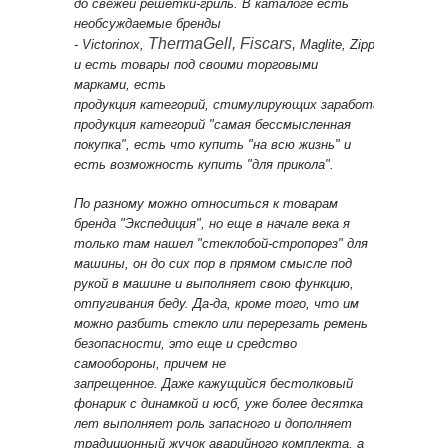
до свежей решетки-гриль. В каталоге есть
необсуждаемые бренды
ThermaGell, Fiscars,
- Victorinox,
Maglite, Zippo
и есть товары под своими торговыми
марками, есть
продукция категорий, стимулирующих заработать и
продукция категорий "самая бессмысленная
покупка", есть что купить "на всю жизнь" и
есть возможность купить "для прикола".
По разному можно относиться к товарам
бренда "Экспедиция", но еще в начале века я
только там нашел "стеклобой-стропорез" для
машины, он до сих пор в прямом смысле под
рукой в машине и выполняет свою функцию,
отпугивания беду. Да-да, кроме того, что им
можно разбить стекло или перерезать ремень
безопасности, это еще и средство
самообороны, причем не
запрещенное. Даже кажущийся бестолковый
фонарик с динамкой и юсб, уже более десятка
лет выполняет роль запасного и дополняет
традиционный жучок аварийного комплекта, а