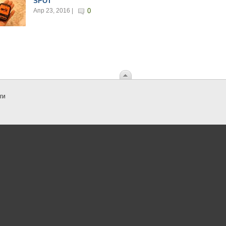
SPOT
Апр 23, 2016 |
0
ги