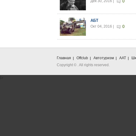
Дек 30, 2016 |
0
АБТ
Окт 04, 2016 |
0
Главная
Offclub
Автотуризм
ААТ
Шк
Copyright ©
. All rights reserved.
l>