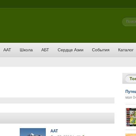
Фор
Поиск
ААТ
Школа
АБТ
Сердце Азии
События
Каталог
То
Путе
мая 04
AAT