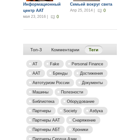
Информационный
Семьей вокруг света
центр ААТ
Апр 25, 2014 |
0
мая 23, 2016 |
0
Топ-3
Комментарии
Теги
(активная вкладка
AT
Fake
Personal Finance
ААТ
Бренды
Достижения
Автотуризм России
Документы
Машины
Полезности
Библиотека
Оборудование
Партнеры
Society
Азбука
Партнеры AAT
Снаряжение
Партнеры АБТ
Хроники
Партнеры Сердца Азии