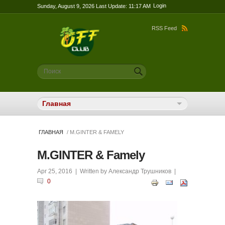
Login
Sunday, August 9, 2026 Last Update: 11:17 AM
RSS Feed
Форма поиска
Поиск
ГЛАВНАЯ
/ M.GINTER & FAMELY
M.GINTER & Famely
Apr 25, 2016
| Written by
Александр Трушников
|
0