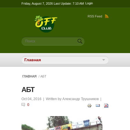
Login
Friday, August 7, 2026 Last Update: 7:10 AM
RSS Feed
Форма поиска
Поиск
ГЛАВНАЯ
/ АБТ
АБТ
Oct 04, 2016
| Written by
Александр Трушников
|
0