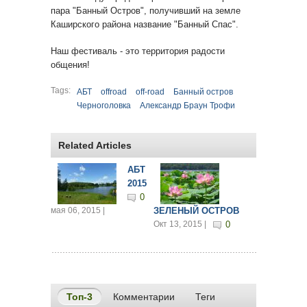
пара "Банный Остров", получивший на земле
Каширского района название "Банный Спас".
Наш фестиваль - это территория радости
общения!
Tags:
АБТ
offroad
off-road
Банный остров
Черноголовка
Александр Браун Трофи
Related Articles
АБT
2015
0
мая 06, 2015 |
ЗЕЛЕНЫЙ ОСТРОВ
Окт 13, 2015 |
0
Топ-3
(активная вкладка)
Комментарии
Теги